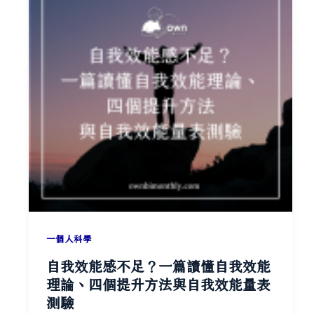
下
15
年
——
專
訪
Better
Life
好
感
生
活
研
一個人科學
究
自我效能感不足？一篇讀懂自我效能
所
理論、四個提升方法與自我效能量表
創
測驗
辦