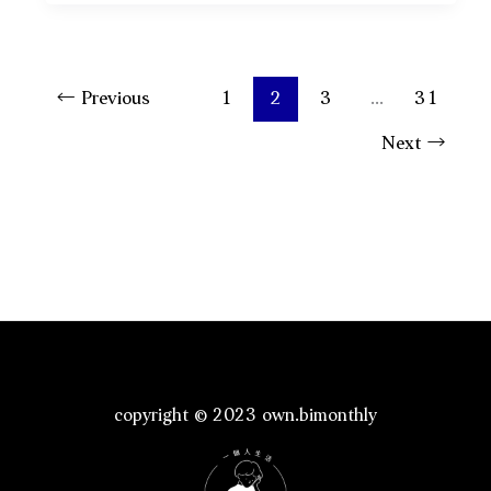
獨
人
旅】
的
釜
5
山
←
Previous
1
2
3
...
31
堂
4
Next
→
必
天
修
3
課
夜
獨
旅
攻
略：
精
選
copyright © 2023 own.bimonthly
一
個
人