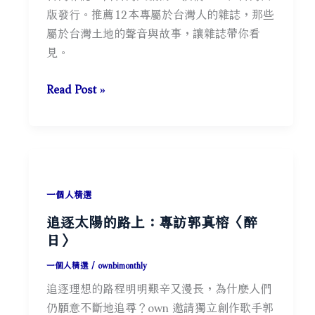
自
版發行。推薦12本專屬於台灣人的雜誌，那些
我
屬於台灣土地的聲音與故事，讓雜誌帶你看
效
見。
能
理
2026
Read Post »
論、
年
四
12
個
大
提
台
升
灣
方
一個人精選
雜
法
追逐太陽的路上：專訪郭真榕〈醉
誌
與
日〉
推
自
薦：
一個人精選
/
ownbimonthly
我
生
追逐理想的路程明明艱辛又漫長，為什麼人們
效
活、
仍願意不斷地追尋？own 邀請獨立創作歌手郭
能