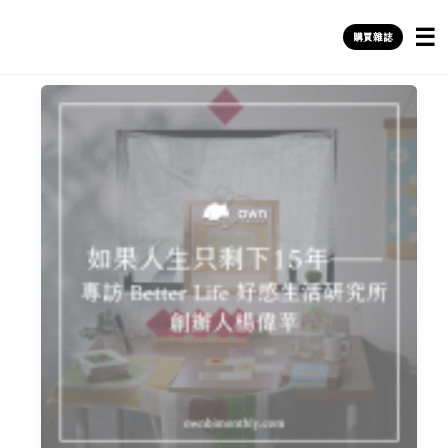
own一個人生活
購買雜誌
跳
至
主
要
內
容