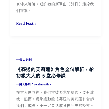
文
真榕來聊聊，或許她的新單曲〈醉日〉能給我
量
化、
們答案。
表
文
測
學、
追
Read Post »
驗
商
逐
業
太
領
陽
域
的
雜
路
誌
一個人影劇
上：
一
《葬送的芙莉蓮》角色金句解析，給
專
次
初級大人的 5 堂必修課
訪
看
郭
一個人影劇
/
ownbimonthly
真
在大人世界裡，我們常被要求要堅強、要有成
榕
就。然而，現象級動漫《葬送的芙莉蓮》告訴
〈醉
我們：成長，不一定要活成某種完美的模樣。
日〉