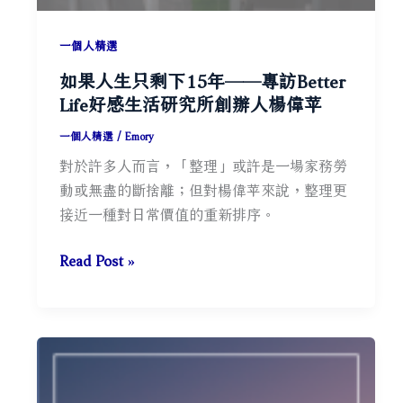
一個人精選
如果人生只剩下15年——專訪Better
Life好感生活研究所創辦人楊偉苹
一個人精選
/
Emory
對於許多人而言，「整理」或許是一場家務勞
動或無盡的斷捨離；但對楊偉苹來說，整理更
接近一種對日常價值的重新排序。
如
Read Post »
果
人
生
只
剩