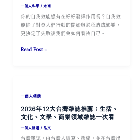
人
一個人科學
/
木南
楊
你的自我效能感有在好好發揮作用嗎？自我效
偉
能除了對會人們行動的開始與過程造成影響，
苹
更決定了失敗後我們會如何看待自己。
自
Read Post »
我
效
能
感
不
一個人精選
足？
2026年12大台灣雜誌推薦：生活、
一
文化、文學、商業領域雜誌一次看
篇
讀
一個人精選
/
品文
懂
台灣雜誌，由台灣人編寫、撰稿，並在台灣出