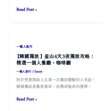
《葬
Read Post »
送
的
芙
莉
蓮》
一個人旅行
角
【韓國獨旅】釜山4天3夜獨旅攻略：
色
精選一個人餐廳、咖啡廳
金
句
一個人旅行
/
Emory
解
對於想要開啟人生第一次獨旅體驗的人來說，
析，
韓國獨旅是難度最低、收穫卻極高的選擇。
給
初
【韓
Read Post »
級
國
大