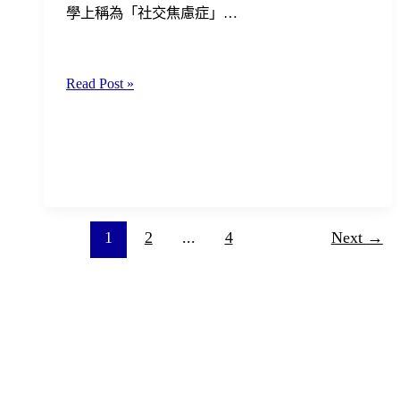
｜
學上稱為「社交焦慮症」…
用
問
我
Read Post »
題
是
日
社
記
恐
陪
嗎？
你
什
一
麼
整
1
2
...
4
Next
→
是
年
社
交
恐
懼
症？
從