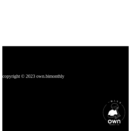
走
出
社
交
恐
懼
copyright © 2023 own.bimonthly