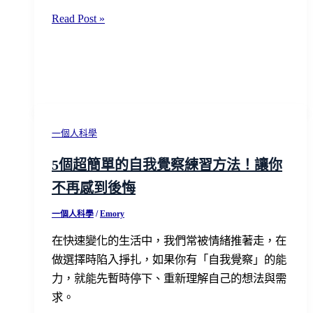
感
【韓
Read Post »
生
國
活
獨
研
旅】
究
釜
所
山
創
4
一個人科學
辦
天
人
5個超簡單的自我覺察練習方法！讓你
3
楊
不再感到後悔
夜
偉
獨
苹
一個人科學
/
Emory
旅
在快速變化的生活中，我們常被情緒推著走，在
攻
做選擇時陷入掙扎，如果你有「自我覺察」的能
略：
力，就能先暫時停下、重新理解自己的想法與需
精
求。
選