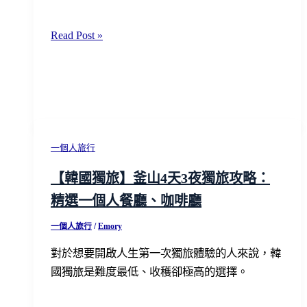
「討
好
如
Read Post »
反
果
應」：
人
3
生
個
只
不
剩
失
下
一個人旅行
禮
15
的
【韓國獨旅】釜山4天3夜獨旅攻略：
年
拒
精選一個人餐廳、咖啡廳
——
絕
專
技
一個人旅行
/
Emory
訪
巧
對於想要開啟人生第一次獨旅體驗的人來說，韓
Better
國獨旅是難度最低、收穫卻極高的選擇。
Life
好