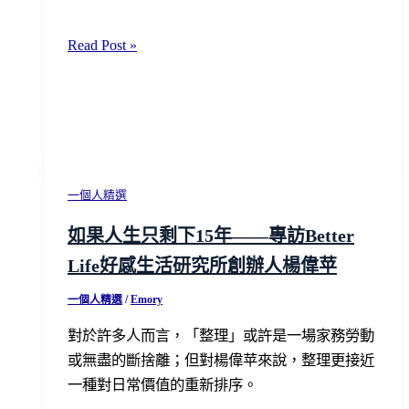
討
Read Post »
好
型
人
格
其
實
一個人精選
不
如果人生只剩下15年——專訪Better
存
Life好感生活研究所創辦人楊偉苹
在？
心
一個人精選
/
Emory
理
對於許多人而言，「整理」或許是一場家務勞動
學
或無盡的斷捨離；但對楊偉苹來說，整理更接近
揭
一種對日常價值的重新排序。
秘