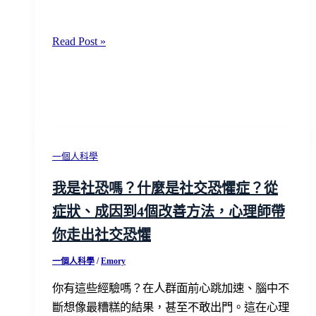
你
不
《2026
Read Post »
再
一
感
個
到
人
後
生
悔
活
手
一個人科學
帳》
我是社恐嗎？什麼是社交恐懼症？從
開
症狀、成因到4個改善方法，心理師帶
箱
與
你走出社交恐懼
使
一個人科學
/
Emory
用
心
你有這些經驗嗎？在人群面前心跳加速、腦中不
得
斷想像最糟糕的結果，甚至不敢出門。這在心理