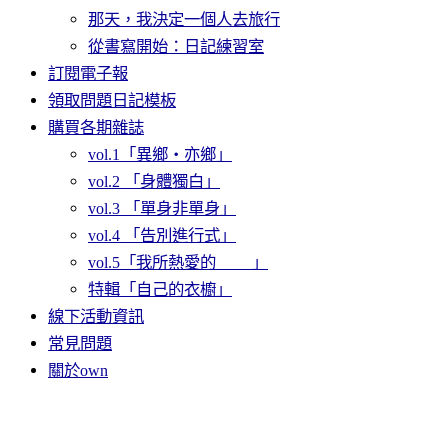
那天，我決定一個人去旅行
從書寫開始：日記練習室
訂閱電子報
領取問題日記模板
購買各期雜誌
vol.1「異鄉・亦鄉」
vol.2 「身體獨白」
vol.3 「單身非單身」
vol.4 「告別進行式」
vol.5「我所熱愛的＿＿ 」
特輯「自己的衣櫥」
線下活動資訊
常見問題
關於own