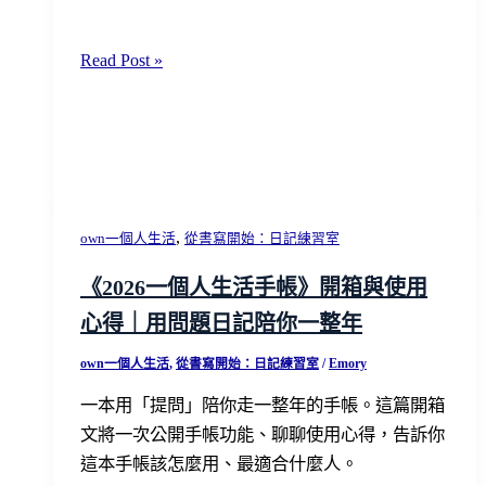
一
個
5
Read Post »
人
個
餐
超
廳、
簡
咖
單
啡
的
廳
自
,
own一個人生活
從書寫開始：日記練習室
我
《2026一個人生活手帳》開箱與使用
覺
心得｜用問題日記陪你一整年
察
練
own一個人生活
,
從書寫開始：日記練習室
/
Emory
習
一本用「提問」陪你走一整年的手帳。這篇開箱
方
文將一次公開手帳功能、聊聊使用心得，告訴你
法！
這本手帳該怎麼用、最適合什麼人。
讓