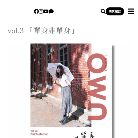
own一個人生活
購買雜誌
跳
vol.3 「單身非單身」
至
主
要
內
容