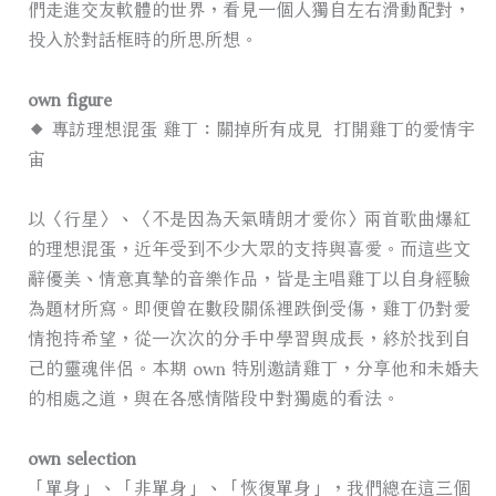
們走進交友軟體的世界，看見一個人獨自左右滑動配對，
投入於對話框時的所思所想。
own figure
◆ 專訪理想混蛋 雞丁：關掉所有成見 打開雞丁的愛情宇
宙
以〈行星〉、〈不是因為天氣晴朗才愛你〉兩首歌曲爆紅
的理想混蛋，近年受到不少大眾的支持與喜愛。而這些文
辭優美、情意真摯的音樂作品，皆是主唱雞丁以自身經驗
為題材所寫。即便曾在數段關係裡跌倒受傷，雞丁仍對愛
情抱持希望，從一次次的分手中學習與成長，終於找到自
己的靈魂伴侶。本期 own 特別邀請雞丁，分享他和未婚夫
的相處之道，與在各感情階段中對獨處的看法。​
own selection
「單身」、「非單身」、「恢復單身」，我們總在這三個