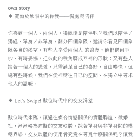
own story
◆
流動於象限中的你我——獨處與陪伴
你喜歡一個人、兩個人，獨處還是陪伴呢？我們以陪伴／
獨處、單身／非單身，劃分四個象限，邀請你看見四個象
限各自的渴望。有些人享受兩個人 的浪漫，他們偶爾爭
吵、有時妥協，把彼此的稜角磨成互補的形狀；又有些人
談著一個人的戀愛，只需滿足自己的喜好，自由暢快。但
總有些時候，我們在愛裡嚮往自己的空間、在獨立中尋求
他人的溫暖。
◆
Let’s Swipe! 數位時代中的交友渴望
數位時代來臨，讓過往媒合情感關係的實體聯誼、徵婚
社，漸漸轉為虛擬的交友軟體。踩著單身與非單身間的模
糊界線，交友軟體的使用者究竟在尋覓什麼關係呢？讓我