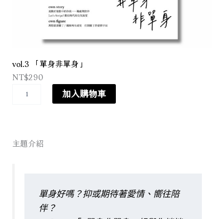
vol.3 「單身非單身」
NT$
290
v
加入購物車
o
l
.
3
「
主題介紹
單
身
非
單
身
單身好嗎？抑或期待著愛情、嚮往陪
」
數
伴？
量