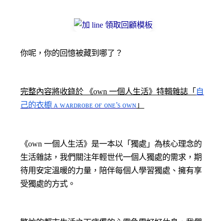
你呢，你的回憶被藏到哪了？
完整內容將收錄於 《own 一個人生活》特輯雜誌「
自
己的衣櫥 ᴀ ᴡᴀʀᴅʀᴏʙᴇ ᴏғ ᴏɴᴇ’s ᴏᴡɴ
」
《own 一個人生活》是一本以「獨處」為核心理念的
生活雜誌，我們關注年輕世代一個人獨處的需求，期
待用安定溫暖的力量，陪伴每個人學習獨處、擁有享
受獨處的方式。