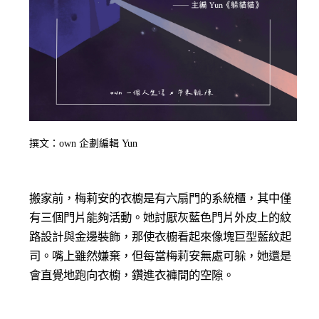
撰文：own 企劃編輯 Yun
搬家前，梅莉安的衣櫥是有六扇門的系統櫃，其中僅
有三個門片能夠活動。她討厭灰藍色門片外皮上的紋
路設計與金邊裝飾，那使衣櫥看起來像塊巨型藍紋起
司。嘴上雖然嫌棄，但每當梅莉安無處可躲，她還是
會直覺地跑向衣櫥，鑽進衣褲間的空隙。