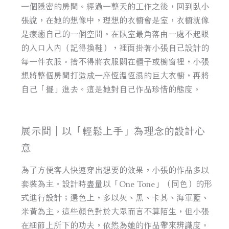
一個隱密的房間。經過一整天的工作之後，回到臥小
張說，在她的想像中，理想的衣櫥會是室，衣櫥就像
是療癒自己的一個空間。在臥室最角落由一處不起眼
的入口入內（記得換鞋），裡面掛著小張自己設計的
每一件衣服。捨不得將衣服關在櫃子或櫥窗裡，小張
想將整個房間打造成一座恆溫恆濕的巨大衣櫥，再將
自己「擺」進去。這是她對自己作品珍惜的態度。
展示間｜以「輕鬆上手」為理念的設計心
意
為了方便客人快速穿出想要的效果，小張的作品多以
套裝為主。設計時盡量以「One Tone」（同色）的形
式進行設計；選色上，多以灰、黑、卡其、海軍藍、
米黃為主。這些顏色對於大眾而言不算陌生，但小張
在細節上所下的功夫，依然為她的作品帶來辨識度。