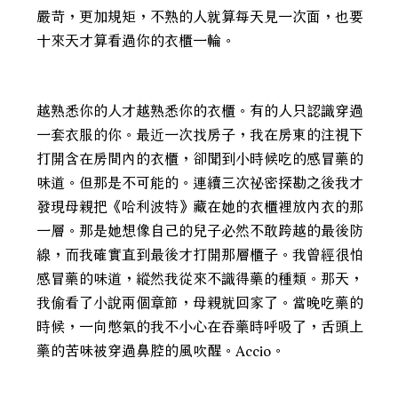
嚴苛，更加規矩，不熟的人就算每天見一次面，也要
十來天才算看過你的衣櫃一輪。
越熟悉你的人才越熟悉你的衣櫃。有的人只認識穿過
一套衣服的你。最近一次找房子，我在房東的注視下
打開含在房間內的衣櫃，卻聞到小時候吃的感冒藥的
味道。但那是不可能的。連續三次祕密探勘之後我才
發現母親把《哈利波特》藏在她的衣櫃裡放內衣的那
一層。那是她想像自己的兒子必然不敢跨越的最後防
線，而我確實直到最後才打開那層櫃子。我曾經很怕
感冒藥的味道，縱然我從來不識得藥的種類。那天，
我偷看了小說兩個章節，母親就回家了。當晚吃藥的
時候，一向憋氣的我不小心在吞藥時呼吸了，舌頭上
藥的苦味被穿過鼻腔的風吹醒。Accio。