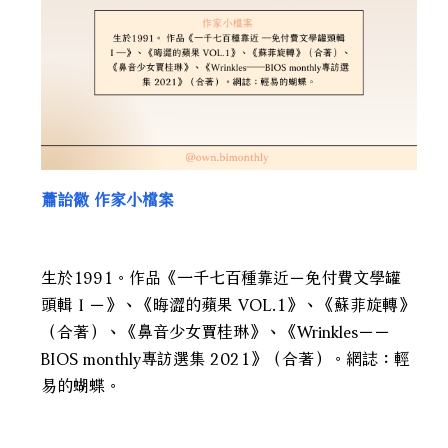
蕭詒徽 作家小檔案
生於1991。作品《一千七百種靠近－免付費文學罐
頭輯Ｉ－》、《晦澀的蘋果 VOL.1》、《蘇菲旋轉》
（合著）、《鼻音少女賈桂琳》、《Wrinkles－－
BIOS monthly專訪選集 2021》（合著）。網誌：輕
易的蝴蝶。