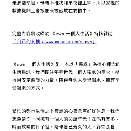
走進牆壁裡。母親不准我和弟夜裡上網，所以家裡的
數據機網上會拔起來被她放在衣櫃中。
完整內容將收錄於 《own 一個人生活》特輯雜誌
「
自己的衣櫥 ᴀ ᴡᴀʀᴅʀᴏʙᴇ ᴏғ ᴏɴᴇ’s ᴏᴡɴ
」
《own 一個人生活》是一本以「獨處」為核心理念的
生活雜誌，我們關注年輕世代一個人獨處的需求，期
待用安定溫暖的力量，陪伴每個人學習獨處、擁有享
受獨處的方式。
繁忙的都市生活之下疲憊的心靈急需好好休息，我們
想邀請你一同擁有一個人的閱讀時光！在偶有寒冬、
時而放晴的日子裡，陪伴自己最久的人，終究是自