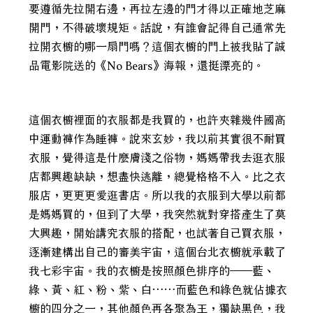
要遵循先拉開右邊，再拉左邊的門才得以正確地芝麻
開門，不得破壞規矩。話說，有誰會記得自己通常先
拉開衣櫥的哪一扇門嗎？這個衣櫥的門上被我貼了誠
品電影院送的《No Bears》海報，還挺漂亮的。
這個衣櫥裡面的衣服都是我買的，也許夾雜幾件國高
中運動褲作為睡褲。說來玄妙，我以前其實很不耐買
衣服，覺得這是什麼膚淺之俗物，媽媽帶我去逛衣服
店都興趣缺缺，想盡快逃離，總覺格格不入。比之衣
服店，更更更愛逛書店。所以我的衣服到大學以前都
是媽媽買的，但到了大學，我突然就對穿搭產生了莫
大興趣，開始講究衣服的搭配，也試著自己買衣服，
逐漸建構出自己的審美宇宙，這個台北衣櫥就承載了
我七彩宇宙。我的衣櫥是按照顏色排序的──藍、
綠、黃、紅、粉、紫、白……而藍色和綠色就佔據衣
櫥的四分之一，其他顏色再各聚為王，獨缺黑色，我