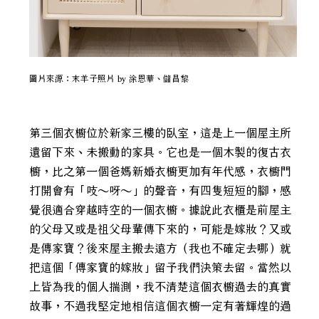
圖片來源：末羊子照片 by 涂恩華、儲昌黎
第三個衣櫥位於新家三樓的臥室，這是上一個屋主所
遺留下來、未搬動的家具。它也是一個木製的復古衣
櫥，比之第一個爸媽新婚衣櫥更加有年代感，衣櫥門
打開會有「吱～呀～」的聲音，有四隻短短的腳，感
覺很適合穿越時空的一個衣櫥。據說此衣櫃是前屋主
的父母又或是祖父母輩傳下來的，可能是嫁妝？又或
是傳家寶？後來屋主搬去遠方（我也不確定去哪）就
把這個「傳家寶的嫁妝」留予我們決策去留。當然以
上皆為我的個人揣測，我不清楚這個衣櫥過去的真實
故事，不過我堅定地相信這個衣櫥一定有著輝煌的過