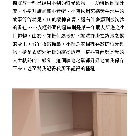
櫥就放一些已經用不到的時光舊物──幼稚園制服外
套、小學升旗必戴小黃帽、小時候用來聽黃牛水牛的
故事等等幼兒 CD 的壞掉音響、還有許多髒到被淘汰
的書包……衣櫃外面的燈串則是某一年朋友所送之生
日禮物，由於不知掛何處較好，就選擇掛在鎮地之獸
的身上，替它妝點描摹。不論是衣櫥裡存放的時光舊
物，還是衣櫥外所掛的繽紛燈串，這些東西都是我的
人生軌跡的一部分，這個鎮地之獸都好好地替我保存
下來，甚至幫我記得我所不記得的種種。