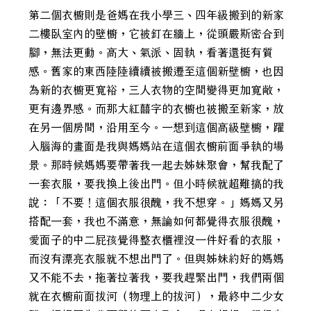
第二個衣櫥則是爸媽在我小學三、四年級搬到的新家
二樓臥室內的壁櫥，它被釘在牆上，從頭嚴斯密合到
腳，無法更動。高大、氣派、固執，看著還挺有質
感。舊家的東西陸陸續續被搬遷至這個新壁櫥，也因
為新的衣櫥更寬裕，三人衣物的空間變得更加寬敞，
更有邊界感。而那大紅囍字的衣櫥也被搬至新家，放
在另一個房間，沿用至今。一想到這個高級壁櫥，躍
入腦海的畫面是我與媽媽站在這個衣櫥前面爭執的場
景。那時候媽媽要帶著我一起去姊妹聚會，幫我配了
一套衣服，要我換上後出門。但小時候就超難搞的我
說：「不要！這個衣服很醜，我不想穿。」媽媽又另
搭配一套，我也不滿意，無論如何都覺得衣服很醜，
愛面子的中二屁孩覺得整衣櫃裡沒一件好看的衣服，
而沒有漂亮衣服就不想出門了。但與姊妹約好的媽媽
又不能不去，拖著拉著我，要我趕緊出門，我們兩個
就在衣櫥前面拔河（物理上的拔河），最終中二少女