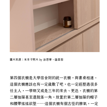
圖片來源：末羊子照片 by 涂恩華、儲昌黎
第四個衣櫥是大學宿舍附的統一衣櫥，與書桌相連。
這個衣櫥應該也有一定歲數了吧，也一定經歷過很多
任主人，一學期又或是三年的來去、更迭。衣櫥的第
二層抽屜甚至還脫落一角，放置於第二層抽屜的帽子
和腰帶搖搖欲墜……這個衣櫥有個古怪的脾氣，一定