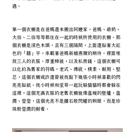
過。
第一個衣櫥是在爸媽還未搬出阿嬤家，爸媽、爺奶、
大伯、二伯等等都住在一起的時候所使用的衣櫥。那
個衣櫥是深色木頭，且有三個隔間，上面還貼著大紅
色的「囍」字，承載著爸媽新婚燕爾的期待。裡面堆
放三人的衣服、厚重棉被，以及私房錢。這個衣櫥可
以化約為舊家的符碼，老式、傳統、樸素、耐用、堅
忍，這個衣櫥或許還曾被我黏下幾張小時候喜歡的閃
亮亮貼紙。我小時候和堂哥一起玩躲貓貓時都會躲在
這裡，這個充滿衣服的老舊衣櫥就像溫暖的壁爐，溫
潤、瑩瑩，這個光亮不是鑽石般閃耀的刺眼，而是珍
珠般瑩潤的耐看。