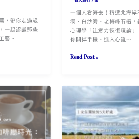
一個人旅行
/
梨
一個人看海去！精選北海岸
薦，帶你走過歲
洞、白沙灣、老梅綠石槽，
，一起認識那些
心理學「注意力恢復理論」
工藝。
你關掉手機、進入心流…
想
Read Post »
一
個
人
去
看
海？
3
處
北