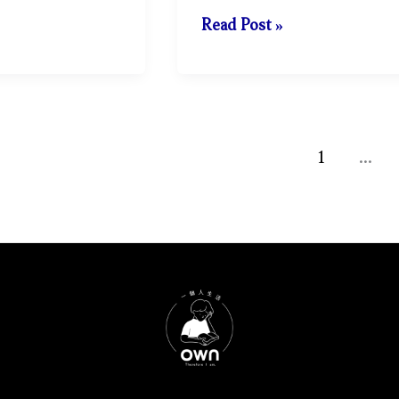
女
Read Post »
生
獨
旅
的
5
1
...
大
好
處！
女
生
一
個
人
旅