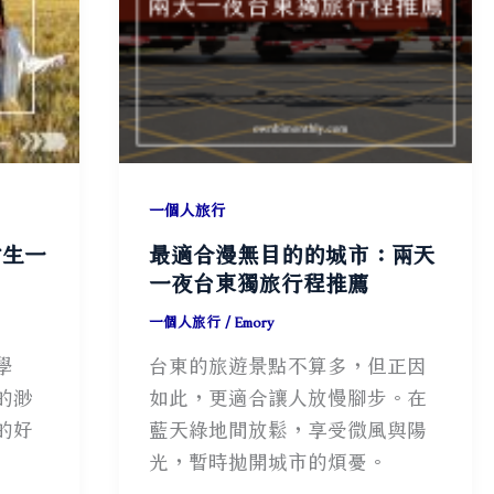
大
秘
訣
與
獨
旅
一個人旅行
國
家
女生一
最適合漫無目的的城市：兩天
推
一夜台東獨旅行程推薦
薦！
一個人旅行
/
Emory
學
台東的旅遊景點不算多，但正因
的渺
如此，更適合讓人放慢腳步。在
的好
藍天綠地間放鬆，享受微風與陽
光，暫時拋開城市的煩憂。