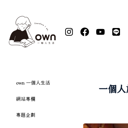
跳
至
主
要
內
容
own 一個人生活
一個人
網站專欄
專題企劃