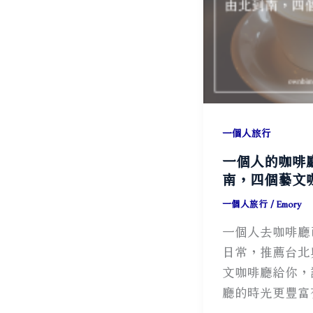
景
點
推
薦，
一
起
一個人旅行
重
溫
一個人的咖啡
那
南，四個藝文
些
一個人旅行
/
Emory
年
一個人去咖啡廳
的
日常，推薦台北
繁
文咖啡廳給你，
榮
廳的時光更豐富
歲