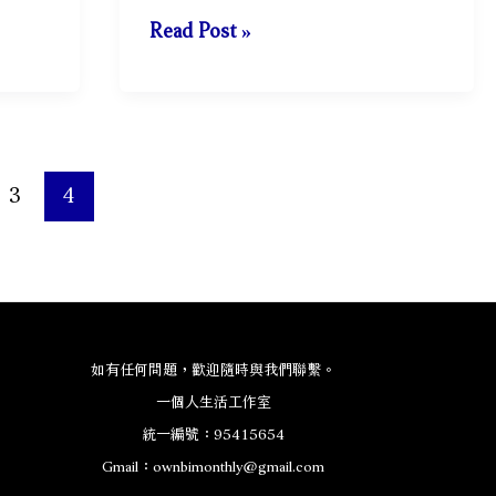
最
Read Post »
適
合
漫
無
目
3
4
的
的
城
市：
兩
如有任何問題，歡迎隨時與我們聯繫。
天
一個人生活工作室
一
統一編號：95415654
夜
Gmail：
ownbimonthly@gmail.com
台