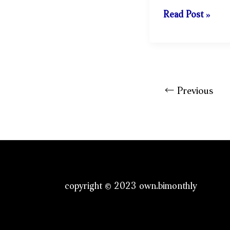
月
一
Read Post »
個
人
的
咖
啡
←
Previous
廳
時
光：
由
北
到
copyright © 2023 own.bimonthly
南，
四
個