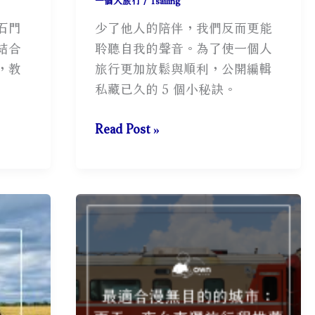
一個人旅行
/
Tsailing
石門
少了他人的陪伴，我們反而更能
結合
聆聽自我的聲音。為了使一個人
，教
旅行更加放鬆與順利，公開編輯
私藏已久的 5 個小秘訣。
一
Read Post »
個
人
旅
行
怎
麼
開
始？
5