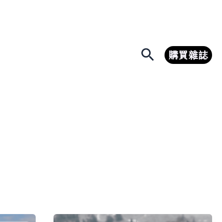
搜
購買雜誌
尋