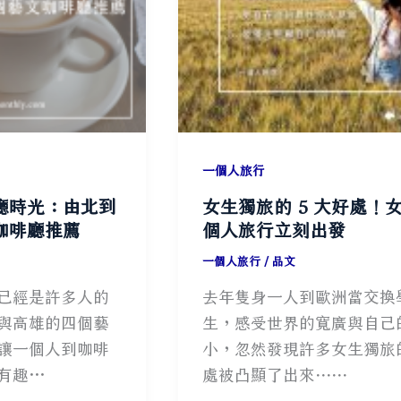
海
岸
適
合
一
個
一個人旅行
人
看
廳時光：由北到
女生獨旅的 5 大好處！
海
咖啡廳推薦
個人旅行立刻出發
的
一個人旅行
/
品文
地
已經是許多人的
去年隻身一人到歐洲當交換
方！
與高雄的四個藝
生，感受世界的寬廣與自己
讓一個人到咖啡
小，忽然發現許多女生獨旅
有趣…
處被凸顯了出來⋯⋯