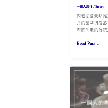
一個人旅行
/
Emory
四個懷舊景點推
月的繁華與沒落
即將消逝的傳統
走
Read Post »
進
時
光
隧
道！
四
個
懷
舊