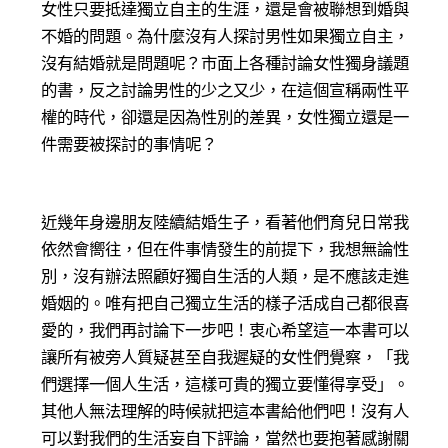
女性只要抵達獨立自主的生涯，還是會被聯想到婚與
不婚的問題。為什麼沒有人探討男性如果獨立自主，
沒有結婚就是問題呢？市面上各種討論女性獨身議題
的書，反之討論男性的少之又少，在這個宣稱兩性平
權的時代，卻還是因為性別的差異，女性獨立還是一
件需要被探討的事情呢？
近幾年身邊朋友陸續結婚生子，看著他們育兒日常我
依然會嚮往，但在件事情發生的前提下，我想無論性
別，沒有辦法照顧好獨自生活的人類，是不應該走進
婚姻的。唯有把自己獨立生活的樣子活成自己都很喜
愛的，我們再討論下一步吧！衷心希望這一本書可以
讓所有被旁人質疑甚至自我遲疑的女性們覺察，「我
們選擇一個人生活，這樣可貴的獨立要懂得享受」。
其他人無法理解的時候就把這本書給他們吧！沒有人
可以對我們的生活妄自下評論，當然也要抱著感謝關