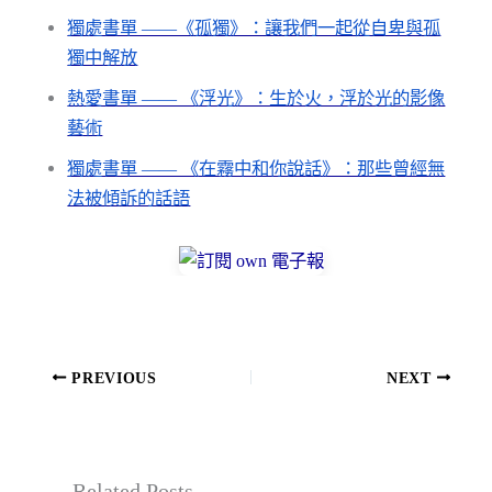
獨處書單 ——《孤獨》：讓我們一起從自卑與孤
獨中解放
熱愛書單 —— 《浮光》：生於火，浮於光的影像
藝術
獨處書單 —— 《在霧中和你說話》：那些曾經無
法被傾訴的話語
PREVIOUS
NEXT
Related Posts