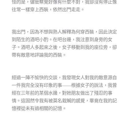
怪的是，儘管察覺好像有什麼不對，我卻沒有停止像
往常一樣穿上西裝，依然出門走走。
我出門，因為不想與熟人解釋為何穿西裝，因此決定
到陌生的酒吧小酌。在吧台邊，我注意到身旁的女
子。酒吧人多起來之後，女子移動到我的座位旁，卻
帶有敵意地評論我的西裝。
經過一陣不愉快的交談，我發現女人對我的敵意源自
一件我完全沒有印象的事——根據女子的說法，我曾
經在三年前的某個水邊，對她朋友做出了殘忍的事
情。這固然令我有被莫名栽贓的感覺，畢竟在我的記
憶裡從未有過相關的記憶。